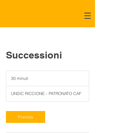
Successioni
30 minuti
3
0
m
UNSIC RICCIONE - PATRONATO CAF
i
n
u
t
Prenota
i